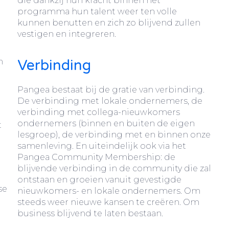
die dankzij hun kracht binnen het
programma hun talent weer ten volle
kunnen benutten en zich zo blijvend zullen
vestigen en integreren.
n
Verbinding
Pangea bestaat bij de gratie van verbinding.
De verbinding met lokale ondernemers, de
verbinding met collega-nieuwkomers
ondernemers (binnen en buiten de eigen
t
lesgroep), de verbinding met en binnen onze
samenleving. En uiteindelijk ook via het
Pangea Community Membership: de
blijvende verbinding in de community die zal
ontstaan en groeien vanuit gevestigde
se
nieuwkomers- en lokale ondernemers. Om
steeds weer nieuwe kansen te creëren. Om
business blijvend te laten bestaan.