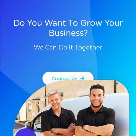
Do You Want To Grow Your
Business?
We Can Do It Together
Contact Us